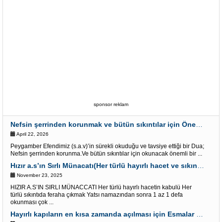
sponsor reklam
Nefsin şerrinden korunmak ve bütün sıkıntılar için Önemli bir Dua
April 22, 2026
Peygamber Efendimiz (s.a.v)’in sürekli okuduğu ve tavsiye ettiği bir Dua;
Nefsin şerrinden korunma.Ve bütün sıkıntılar için okunacak önemli bir ...
Hızır a.s’ın Sırlı Münacatı(Her türlü hayırlı hacet ve sıkıntı için)
November 23, 2025
HIZIR A.S’IN SIRLI MÜNACCATI Her türlü hayırlı hacetin kabulü Her
türlü sıkıntıda feraha çıkmak Yatsı namazından sonra 1 az 1 defa
okunması çok ...
Hayırlı kapıların en kısa zamanda açılması için Esmalar ve Dua