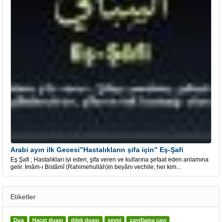
Arabi ayın ilk Gecesi”Hastalıkların şifa için” Eş-Şafi
Eş Şafi ; Hastalıkları iyi eden, şifa veren ve kullarına şefaat eden anlamına
gelir. İmâm-ı Bistâmî (Rahimehulláh)in beyânı vechile; her kim...
Etiketler
Dua
Hacet duası
dilek duası
sevgi
zayıflama çayı