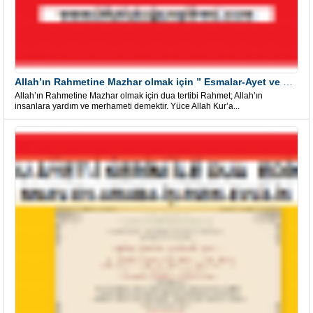
Allah’ın Rahmetine Mazhar olmak için ” Esmalar-Ayet ve Dualar”
Allah’ın Rahmetine Mazhar olmak için dua tertibi Rahmet; Allah’ın
insanlara yardım ve merhameti demektir. Yüce Allah Kur’a...