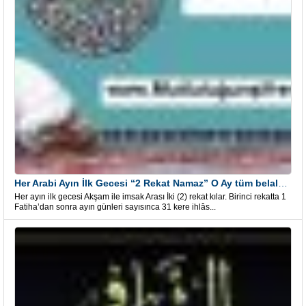
Her Arabi Ayın İlk Gecesi “2 Rekat Namaz” O Ay tüm belalardan kurtuluş
Her ayın ilk gecesi Akşam ile imsak Arası İki (2) rekat kılar. Birinci rekatta 1
Fatiha’dan sonra ayın günleri sayısınca 31 kere ihlâs...