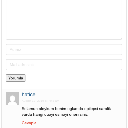
hatice
August 12, 2016 at 7:48 am
Selamun aleykum benim oglumda epilepsi saralik
varda hangi duayi esmayi onerirsiniz
Cevapla