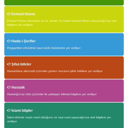
Esmaül Hüsna
Esmaül Hüsna mücizeleri ve ne zaman ne kadar Esmaül Hüsna okuyacağınıza dair
bilgilere yer veriliyor
Hadis-i Şerifler
Peygamber efendimiz (sav) sözlü ifadelerine yer veriliyor
Şifalı bitkiler
Hastalıklara alternatif çözümler getiren mucizevi şifalı bitkilere yer veriliyor
Hastalık
Hastalığınıza tıbbi çözümler ile yaklaşan bilimsel bilgilere yer veriliyor
İslami bilgiler
İslam dininde neyin nasıl olduğunu ve neyi nasıl yapacağınıza dair bilgilere yer
veriliyor