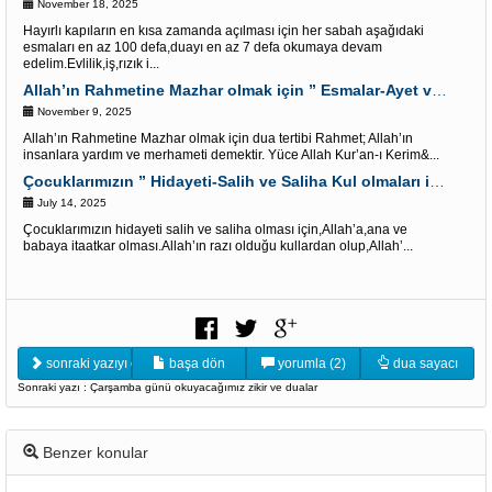
November 18, 2025
Hayırlı kapıların en kısa zamanda açılması için her sabah aşağıdaki
esmaları en az 100 defa,duayı en az 7 defa okumaya devam
edelim.Evlilik,iş,rızık i...
Allah’ın Rahmetine Mazhar olmak için ” Esmalar-Ayet ve Dualar”
November 9, 2025
Allah’ın Rahmetine Mazhar olmak için dua tertibi Rahmet; Allah’ın
insanlara yardım ve merhameti demektir. Yüce Allah Kur’an-ı Kerim&...
Çocuklarımızın ” Hidayeti-Salih ve Saliha Kul olmaları için” Dua tertibi
July 14, 2025
Çocuklarımızın hidayeti salih ve saliha olması için,Allah’a,ana ve
babaya itaatkar olması.Allah’ın razı olduğu kullardan olup,Allah’...
sonraki yazıyı oku
başa dön
yorumla (2)
dua sayacı
Sonraki yazı : Çarşamba günü okuyacağımız zikir ve dualar
Benzer konular