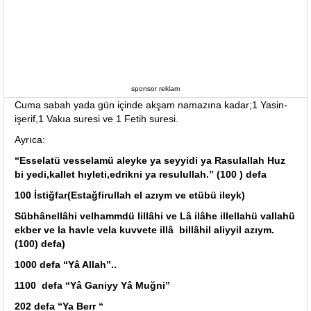
sponsor reklam
Cuma sabah yada gün içinde akşam namazına kadar;1 Yasin-
işerif,1 Vakıa suresi ve 1 Fetih suresi.
Ayrıca:
“Esselatü vesselamü aleyke ya seyyidi ya Rasulallah Huz
bi yedi,kallet hıyleti,edrikni ya resulullah.” (100 ) defa
100 İstiğfar(Estağfirullah el azıym ve etübü ileyk)
Sübhânellâhi velhammdü lillâhi ve Lâ ilâhe illellahü vallahü
ekber ve la havle vela kuvvete illâ billâhil aliyyil azıym.
(100) defa)
1000 defa “Yâ Allah”..
1100 defa “Yâ Ganiyy Yâ Muğni”
202 defa “Ya Berr “