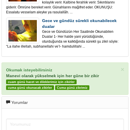
kolaylık verir. Kalbine ferahlık verir. Sıkıntılarını
giderir. Ömrüne bereket verir. Günahlarını mağifret eder. OKUNUŞU:
Essalatu vesselam aleyke ya rasulallâh. ...
Gece ve gündüz sürekli okunabilecek
dualar
Gece ve Gündüzün Her Saatinde Okunabilen
Dualar 1- Her halde yani yürüdüğünde,
oturduğunda ve kalktığında sürekli şu zikri söyle:
“La ilahe illellah, subhanellahi ve’l- hamdulillahi ...
×
Okumak isteyebilirsiniz
Manevi olarak yükselmek için her güne bir zikir
cuam günü hacet ve dileklerimiz için zikirler
cuma günü okunacak zikirler
Cuma günü zikrimiz
Yorumlar