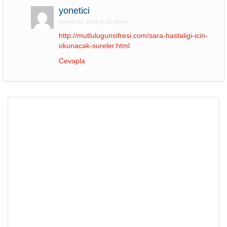
yonetici
August 12, 2016 at 12:38 pm
http://mutlulugunsifresi.com/sara-hastaligi-icin-
okunacak-sureler.html
Cevapla