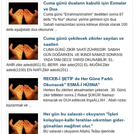
Cuma günü duaların kabulü için Esmalar
ve Dua
Cuma günü “Errahmanirrahim” dedikten sonra 87
defa “Ya Nur” okunur. yerine gelmesi için dua
Sabah namazından sonra kıbleye dönük olarak 100
defa aşağıdaki dua okunurve ...
Cuma günü çekilecek zikirler sayıları ve
saatleri
CUMA GÜNÜ ZİKİR SAATİ ZÜHREDİR. SABAH
GÜN DOĞARKEN..VE İKİNDİ NAMAZI SONRASI
YADA TAM GECE YARISI OKUNABİLİR. EL-
AHİR:zikir adedi(801) EL-BERR: zikir adei(202) EL-MUĞNİ:Zikir
adedi(1100) EN-NAFİ:Zikir adedi(201) ...
RECEB-İ ŞETİF de Her Güne Farklı
Okunacak" ESMÂ-İ HÜSNA"
Herkes Bu zikirleri aksatmadan çekecek . 30. Günü
zikir bittikten sonra 2 Rekat ŞÜKÜR Namazı
kılınacak ve DUA edilecek İnşaALLAH .. Allah rızası
kazanmak ve ...
Her gün bu salavat-ı okuyanın "İşleri
kolaylaşır-kalbi ferahlar-sıkıntıları gider-
günahları mağfiret olur."
BU salavat-ı okuyanın Allahü Teâla işlerinde