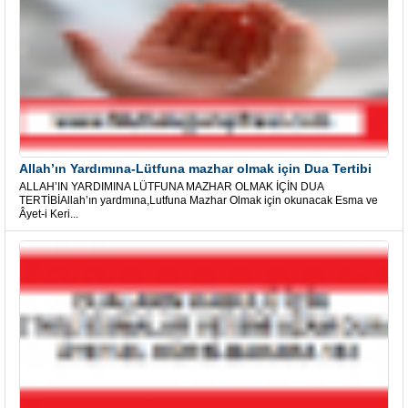
Allah’ın Yardımına-Lütfuna mazhar olmak için Dua Tertibi
ALLAH’IN YARDIMINA LÜTFUNA MAZHAR OLMAK İÇİN DUA
TERTİBİAllah’ın yardmına,Lutfuna Mazhar Olmak için okunacak Esma ve
Âyet-i Keri...