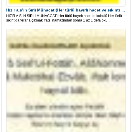
Hızır a.s’ın Sırlı Münacatı(Her türlü hayırlı hacet ve sıkıntı için)
HIZIR A.S’IN SIRLI MÜNACCATI Her türlü hayırlı hacetin kabulü Her türlü
sıkıntıda feraha çıkmak Yatsı namazından sonra 1 az 1 defa oku...