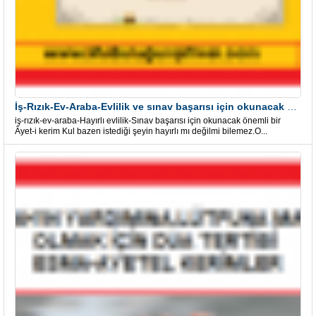
İş-Rızık-Ev-Araba-Evlilik ve sınav başarısı için okunacak Önemli bir Âyet
iş-rızık-ev-araba-Hayırlı evlilik-Sınav başarısı için okunacak önemli bir
Âyet-i kerim Kul bazen istediği şeyin hayırlı mı değilmi bilemez.O...