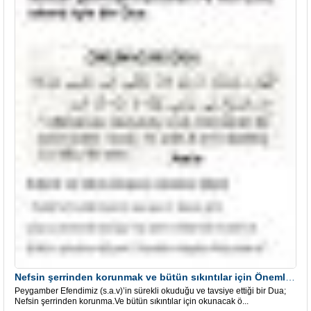
Nefsin şerrinden korunmak ve bütün sıkıntılar için Önemli bir Dua
Peygamber Efendimiz (s.a.v)’in sürekli okuduğu ve tavsiye ettiği bir Dua;
Nefsin şerrinden korunma.Ve bütün sıkıntılar için okunacak ö...