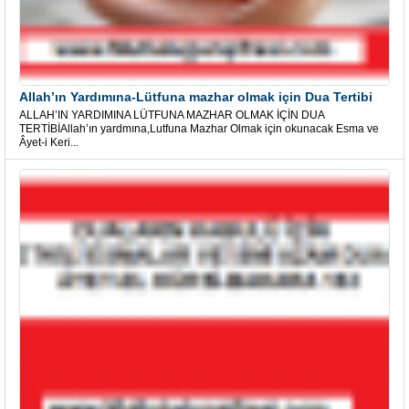
Allah’ın Yardımına-Lütfuna mazhar olmak için Dua Tertibi
ALLAH’IN YARDIMINA LÜTFUNA MAZHAR OLMAK İÇİN DUA
TERTİBİAllah’ın yardmına,Lutfuna Mazhar Olmak için okunacak Esma ve
Âyet-i Keri...