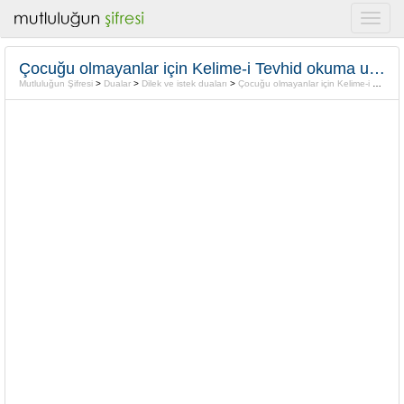
Çocuğu olmayanlar için Kelime-i Tevhid okuma usulü
Mutluluğun Şifresi
>
Dualar
>
Dilek ve istek duaları
>
Çocuğu olmayanlar için Kelime-i Tevhid okuma usulü