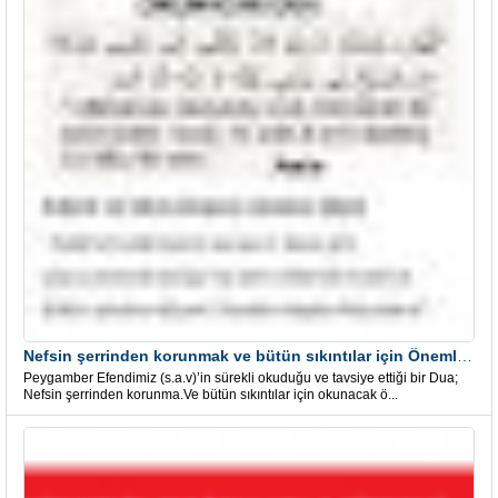
Nefsin şerrinden korunmak ve bütün sıkıntılar için Önemli bir Dua
Peygamber Efendimiz (s.a.v)’in sürekli okuduğu ve tavsiye ettiği bir Dua;
Nefsin şerrinden korunma.Ve bütün sıkıntılar için okunacak ö...