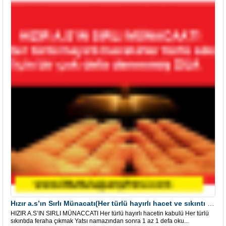
Hızır a.s’ın Sırlı Münacatı(Her türlü hayırlı hacet ve sıkıntı için)
HIZIR A.S’IN SIRLI MÜNACCATI Her türlü hayırlı hacetin kabulü Her türlü
sıkıntıda feraha çıkmak Yatsı namazından sonra 1 az 1 defa oku...