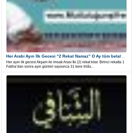
Her Arabi Ayın İlk Gecesi “2 Rekat Namaz” O Ay tüm belalardan kurtuluş
Her ayın ilk gecesi Akşam ile imsak Arası İki (2) rekat kılar. Birinci rekatta 1
Fatiha’dan sonra ayın günleri sayısınca 31 kere ihlâs...