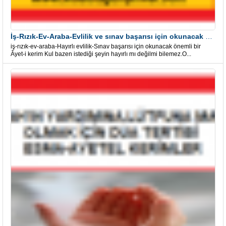
İş-Rızık-Ev-Araba-Evlilik ve sınav başarısı için okunacak Önemli bir Âyet
iş-rızık-ev-araba-Hayırlı evlilik-Sınav başarısı için okunacak önemli bir
Âyet-i kerim Kul bazen istediği şeyin hayırlı mı değilmi bilemez.O...