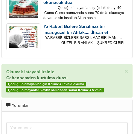
okunacak dua
Çocuğu olmayanlar aşağıdaki duayı 40
Cuma Cuma namazında sonra 70 defa okumaya
devam etsin inşallah Allah nasip ...
Ya Rabbi! Bizlere Sarsılmaz bir
iman,güzel bir Ahlak......İhsan et
YA RABBİ! BİZLERE SARSILMAZ BİR İMAN......
GÜZEL BİR AHLAK.... ŞÜKREDİCİ BİR ...
×
Okumak isteyebilirsiniz
Cehennemden kurtulma duası
Çocuğu olamayanlar için Kelime-i Tevhid okuma
Çocuğu olmayanlar 5 avkit namazdan sonar Kelime-i tevhid
Yorumlar