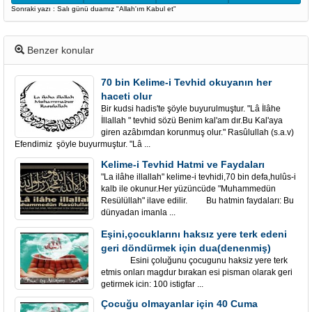
Sonraki yazı : Salı günü duamız "Allah'ım Kabul et"
Benzer konular
70 bin Kelime-i Tevhid okuyanın her
haceti olur
Bir kudsi hadis'te şöyle buyurulmuştur. "Lâ İlâhe
İllallah " tevhid sözü Benim kal'am dır.Bu Kal'aya
giren azâbımdan korunmuş olur." Rasûlullah (s.a.v)
Efendimiz şöyle buyurmuştur. "Lâ ...
Kelime-i Tevhid Hatmi ve Faydaları
"La ilâhe illallah" kelime-i tevhidi,70 bin defa,hulûs-i
kalb ile okunur.Her yüzüncüde "Muhammedün
Resülüllah" ilave edilir. Bu hatmin faydaları: Bu
dünyadan imanla ...
Eşini,çocuklarını haksız yere terk edeni
geri döndürmek için dua(denenmiş)
Esini çoluğunu çocugunu haksiz yere terk
etmis onları magdur bırakan esi pisman olarak geri
getirmek icin: 100 istigfar ...
Çocuğu olmayanlar için 40 Cuma