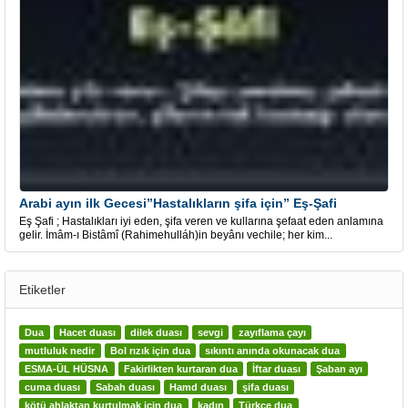
Arabi ayın ilk Gecesi”Hastalıkların şifa için” Eş-Şafi
Eş Şafi ; Hastalıkları iyi eden, şifa veren ve kullarına şefaat eden anlamına
gelir. İmâm-ı Bistâmî (Rahimehulláh)in beyânı vechile; her kim...
Etiketler
Dua
Hacet duası
dilek duası
sevgi
zayıflama çayı
mutluluk nedir
Bol rızık için dua
sıkıntı anında okunacak dua
ESMA-ÜL HÜSNA
Fakirlikten kurtaran dua
İftar duası
Şaban ayı
cuma duası
Sabah duası
Hamd duası
şifa duası
kötü ahlaktan kurtulmak için dua
kadın
Türkçe dua