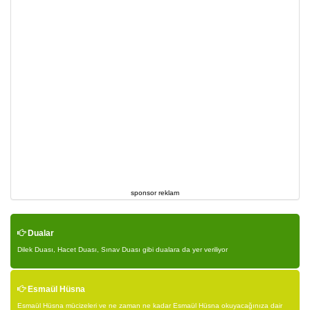
sponsor reklam
Dualar
Dilek Duası, Hacet Duası, Sınav Duası gibi dualara da yer veriliyor
Esmaül Hüsna
Esmaül Hüsna mücizeleri ve ne zaman ne kadar Esmaül Hüsna okuyacağınıza dair