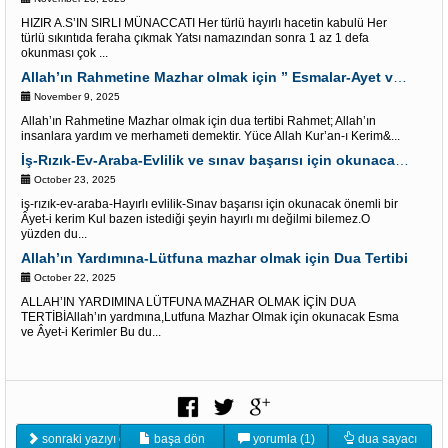
HIZIR A.S’IN SIRLI MÜNACCATI Her türlü hayırlı hacetin kabulü Her
türlü sıkıntıda feraha çıkmak Yatsı namazından sonra 1 az 1 defa
okunması çok ...
Allah’ın Rahmetine Mazhar olmak için ” Esmalar-Ayet ve Dualar”
November 9, 2025
Allah’ın Rahmetine Mazhar olmak için dua tertibi Rahmet; Allah’ın
insanlara yardım ve merhameti demektir. Yüce Allah Kur’an-ı Kerim&...
İş-Rızık-Ev-Araba-Evlilik ve sınav başarısı için okunacak Önemli bir Âyet
October 23, 2025
iş-rızık-ev-araba-Hayırlı evlilik-Sınav başarısı için okunacak önemli bir
Âyet-i kerim Kul bazen istediği şeyin hayırlı mı değilmi bilemez.O
yüzden du...
Allah’ın Yardımına-Lütfuna mazhar olmak için Dua Tertibi
October 22, 2025
ALLAH’IN YARDIMINA LÜTFUNA MAZHAR OLMAK İÇİN DUA
TERTİBİAllah’ın yardmına,Lutfuna Mazhar Olmak için okunacak Esma
ve Âyet-i Kerimler Bu du...
sonraki yazıyı oku
başa dön
yorumla (1)
dua sayacı