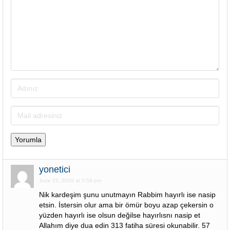
yonetici
June 25, 2020 at 5:59 pm
Nik kardeşim şunu unutmayın Rabbim hayırlı ise nasip
etsin. İstersin olur ama bir ömür boyu azap çekersin o
yüzden hayırlı ise olsun değilse hayırlısnı nasip et
Allahım diye dua edin 313 fatiha süresi okunabilir. 57