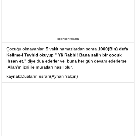
sponsor reklam
Çocuğu olmayanlar, 5 vakit namazlardan sonra
1000(Bin) defa
Kelime-i Tevhid
okuyup
” Yâ Rabbi! Bana salih bir çocuk
ihsan et.”
diye dua ederler ve buna her gün devam ederlerse
,Allah’ın izni ile muratları hasıl olur.
kaynak:Duaların esrarı(Ayhan Yalçın)