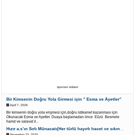
sponsor reklam
Bir Kimsenin Doğru Yola Girmesi için ” Esma ve Âyetler”
April 7, 2026
Bir kimsenin doğru yola erişmesi için,doğru istikamet kazanması için
Okunacak Esma ve Ayetler. Duaya başlamadan önce Eûzü Besmele
hamd ve salavat il...
Hızır a.s’ın Sırlı Münacatı(Her türlü hayırlı hacet ve sıkıntı için)
November 23, 2025