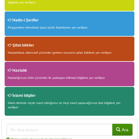
bilgilere yer veriliyor
Hadis-i Şerifler
Peygamber efendimiz (sav) sözlü ifadelerine yer veriliyor
Şifalı bitkiler
Hastalıklara alternatif çözümler getiren mucizevi şifalı bitkilere yer veriliyor
Hastalık
Hastalığınıza tıbbi çözümler ile yaklaşan bilimsel bilgilere yer veriliyor
İslami bilgiler
İslam dininde neyin nasıl olduğunu ve neyi nasıl yapacağınıza dair bilgilere yer
veriliyor
Ara