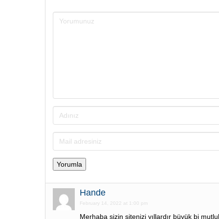
Hande
February 14, 2022 at 1:00 pm
Merhaba sizin sitenizi yıllardır büyük bi mutl