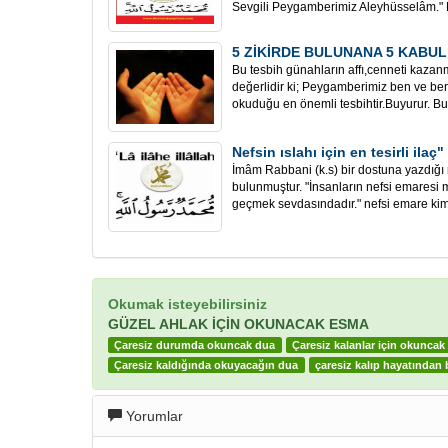
Sevgili Peygamberimiz Aleyhüsselâm." H
5 ZİKİRDE BULUNANA 5 KABUL
Bu tesbih günahların affı,cenneti kazan
değerlidir ki; Peygamberimiz ben ve b
okuduğu en önemli tesbihtir.Buyurur. Bu 
Nefsin ıslahı için en tesirli ilaç"
İmâm Rabbani (k.s) bir dostuna yazdığı
bulunmuştur. "İnsanların nefsi emares
geçmek sevdasındadır." nefsi emare kims
Okumak isteyebilirsiniz
GÜZEL AHLAK İÇİN OKUNACAK ESMA
Çaresiz durumda okuncak dua
Çaresiz kalanlar için okuncak
Çaresiz kaldığında okuyacağın dua
çaresiz kalıp hayatından 
Yorumlar