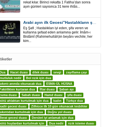
rekat kılar. Birinci rekatta 1 Fatiha’dan sonra
ayın günleri sayısınca 31 kere ihlâs...
Arabi ayın ilk Gecesi”Hastalıkların şifa için” Eş-Şafi
Eş Şafi ; Hastalıkları iyi eden, şifa veren ve
kullarına şefaat eden anlamına gelir. İmâm-ı
Bistâmî (Rahimehulláh)in beyânı vechile; her
kim...
tiketler
Dua
Hacet duası
dilek duası
sevgi
zayıflama çayı
mutluluk nedir
Bol rızık için dua
sıkıntı anında okunacak dua
ESMA-ÜL HÜSNA
Fakirlikten kurtaran dua
İftar duası
Şaban ayı
cuma duası
Sabah duası
Hamd duası
şifa duası
kötü ahlaktan kurtulmak için dua
kadın
Türkçe dua
kadir gecesi duası
Zilhicce ilk 10 gün okunacak tesbihler
sıkıntıdan kurtulmak için dua
Doğru yol duası
Berat gecesi duası
Dersleri iyi anlamak için dua
kötü huylardan kurtulmak için
Dua nedir
rızık isteme duası