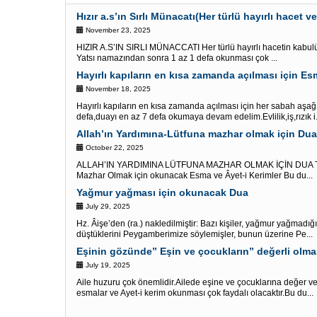
Hızır a.s’ın Sırlı Münacatı(Her türlü hayırlı hacet ve 
November 23, 2025
HIZIR A.S’IN SIRLI MÜNACCATI Her türlü hayırlı hacetin kabulü 
Yatsı namazından sonra 1 az 1 defa okunması çok ...
Hayırlı kapıların en kısa zamanda açılması için E
November 18, 2025
Hayırlı kapıların en kısa zamanda açılması için her sabah aşa
defa,duayı en az 7 defa okumaya devam edelim.Evlilik,iş,rızık i.
Allah’ın Yardımına-Lütfuna mazhar olmak için Dua 
October 22, 2025
ALLAH’IN YARDIMINA LÜTFUNA MAZHAR OLMAK İÇİN DUA TER
Mazhar Olmak için okunacak Esma ve Âyet-i Kerimler Bu du...
Yağmur yağması için okunacak Dua
July 29, 2025
Hz. Âişe’den (ra.) nakledilmiştir: Bazı kişiler, yağmur yağmadığı 
düştüklerini Peygamberimize söylemişler, bunun üzerine Pe...
July 19, 2025
Aile huzuru çok önemlidir.Ailede eşine ve çocuklarına değer v
esmalar ve Ayet-i kerim okunması çok faydalı olacaktır.Bu du...