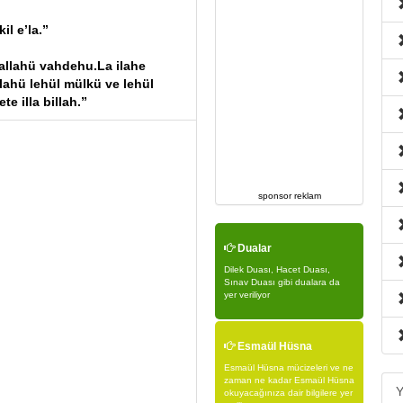
il e’la.”
llallahü vahdehu.La ilahe
allahü lehül mülkü ve lehül
te illa billah.”
sponsor reklam
Dualar
Dilek Duası, Hacet Duası,
Sınav Duası gibi dualara da
yer veriliyor
Esmaül Hüsna
Esmaül Hüsna mücizeleri ve ne
zaman ne kadar Esmaül Hüsna
Y
okuyacağınıza dair bilgilere yer