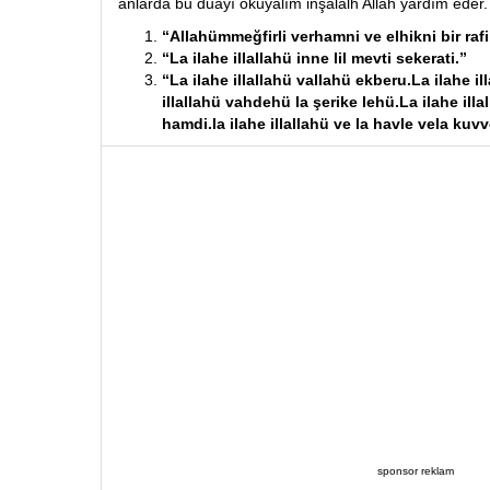
anlarda bu duayı okuyalım inşalalh Allah yardım eder.
“Allahümmeğfirli verhamni ve elhikni bir rafik
“La ilahe illallahü inne lil mevti sekerati.”
“La ilahe illallahü vallahü ekberu.La ilahe i
illallahü vahdehü la şerike lehü.La ilahe ill
hamdi.la ilahe illallahü ve la havle vela kuvve
sponsor reklam