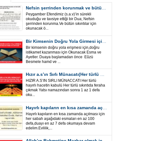
Nefsin şerrinden korunmak ve bütün sıkıntılar için Önemli bir Dua
Peygamber Efendimiz (s.a.v)’in sürekli
okuduğu ve tavsiye ettiği bir Dua; Nefsin
şerrinden korunma.Ve bütün sıkıntılar için
okunacak ö...
Bir Kimsenin Doğru Yola Girmesi için ” Esma ve Âyetler”
Bir kimsenin doğru yola erişmesi için,doğru
istikamet kazanması için Okunacak Esma ve
Ayetler. Duaya başlamadan önce Eûzü
Besmele hamd ve ...
Hızır a.s’ın Sırlı Münacatı(Her türlü hayırlı hacet ve sıkıntı için)
HIZIR A.S’IN SIRLI MÜNACCATI Her türlü
hayırlı hacetin kabulü Her türlü sıkıntıda feraha
çıkmak Yatsı namazından sonra 1 az 1 defa
oku...
Hayırlı kapıların en kısa zamanda açılması için Esmalar ve Dua
Hayırlı kapıların en kısa zamanda açılması için
her sabah aşağıdaki esmaları en az 100
defa,duayı en az 7 defa okumaya devam
edelim.Evlilik,...
Allah’ın Rahmetine Mazhar olmak için ” Esmalar-Ayet ve Dualar”