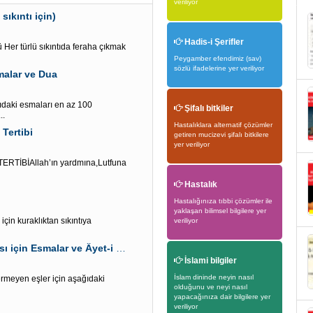
veriliyor
sıkıntı için)
Hadis-i Şerifler
Her türlü sıkıntıda feraha çıkmak
Peygamber efendimiz (sav)
sözlü ifadelerine yer veriliyor
smalar ve Dua
ğıdaki esmaları en az 100
Şifalı bitkiler
..
Hastalıklara alternatif çözümler
Tertibi
getiren mucizevi şifalı bitkilere
yer veriliyor
TİBİAllah’ın yardmına,Lutfuna
Hastalık
Hastalığınıza tıbbi çözümler ile
yaklaşan bilimsel bilgilere yer
için kuraklıktan sıkıntıya
veriliyor
Eşinin gözünde” Eşin ve çocukların” değerli olması için Esmalar ve Âyet-i Kerim
İslami bilgiler
İslam dininde neyin nasıl
ermeyen eşler için aşağıdaki
olduğunu ve neyi nasıl
yapacağınıza dair bilgilere yer
veriliyor