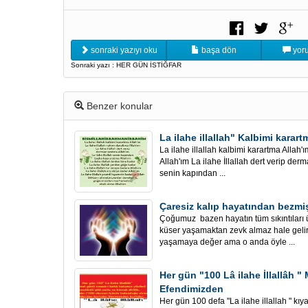
sonraki yazıyı oku
başa dön
yoru
Sonraki yazı : HER GÜN İSTİĞFAR
Benzer konular
La ilahe illallah" Kalbimi karart
La ilahe illallah kalbimi karartma Allah'ı
Allah'ım La ilahe İllallah dert verip derm
senin kapından ...
Çaresiz kalıp hayatından bezmiş
Çoğumuz bazen hayatın tüm sıkıntıları 
küser yaşamaktan zevk almaz hale geli
yaşamaya değer ama o anda öyle ...
Her gün "100 Lâ ilahe İllallâh 
Efendimizden
Her gün 100 defa "La ilahe illallah " kı