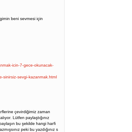
igimin beni sevmesi için
zanmak-icin-7-gece-okunacak-
le-sinirsiz-sevgi-kazanmak.html
arflerine çevirdiğimiz zaman
kalıyor. Lütfen paylaştığınız
paylaşın bu şekilde hangi harfi
yazmışsınız peki bu yazdığınız s