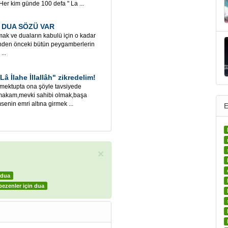
er kim günde 100 defa " La ...
 DUA SÖZÜ VAR
mak ve duaların kabulü için o kadar
enden önceki bütün peygamberlerin
...
 Lâ İlahe İllallâh" zikredelim!
 mektupta ona şöyle tavsiyede
i makam,mevki sahibi olmak,başa
enin emri altına girmek ...
E
×
 dua
bezenler için dua