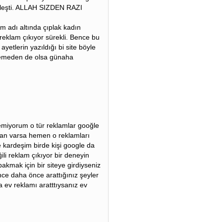
kleşti. ALLAH SIZDEN RAZI
m adı altında çıplak kadın
ı reklam çıkıyor sürekli. Bence bu
yetlerin yazıldığı bi site böyle
istemeden de olsa günaha
emiyorum o tür reklamlar gooğle
an varsa hemen o reklamları
 kardeşim birde kişi google da
ğili reklam çıkıyor bir deneyin
akmak için bir siteye girdiyseniz
nce daha önce arattığınız şeyler
la ev reklamı aratttıysanız ev