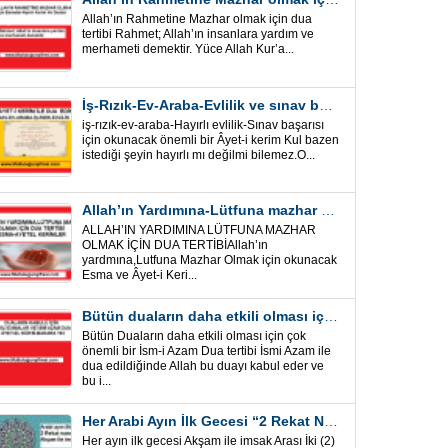
Allah’ın Rahmetine Mazhar olmak için dua
tertibi Rahmet; Allah’ın insanlara yardım ve
merhameti demektir. Yüce Allah Kur’a...
İş-Rızık-Ev-Araba-Evlilik ve sınav başarısı için okunacak Önemli bir Âyet
iş-rızık-ev-araba-Hayırlı evlilik-Sınav başarısı
için okunacak önemli bir Âyet-i kerim Kul bazen
istediği şeyin hayırlı mı değilmi bilemez.O...
Allah’ın Yardımına-Lütfuna mazhar olmak için Dua Tertibi
ALLAH’IN YARDIMINA LÜTFUNA MAZHAR
OLMAK İÇİN DUA TERTİBİAllah’ın
yardmına,Lutfuna Mazhar Olmak için okunacak
Esma ve Âyet-i Keri...
Bütün duaların daha etkili olması için önemli bir İsm-i Azam Dua Tertibi
Bütün Duaların daha etkili olması için çok
önemli bir İsm-i Azam Dua tertibi İsmi Azam ile
dua edildiğinde Allah bu duayı kabul eder ve
bu i...
Her Arabi Ayın İlk Gecesi “2 Rekat Namaz” O Ay tüm belalardan kurtuluş
Her ayın ilk gecesi Akşam ile imsak Arası İki (2)