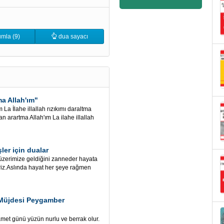
mla (9)
dua sayacı
ma Allah'ım"
m La İlahe illallah rızıkımı daraltma
an arartma Allah'ım La ilahe illallah
ler için dualar
üzerimize geldiğini zanneder hayata
riz.Aslında hayat her şeye rağmen
" Müjdesi Peygamber
yamet günü yüzün nurlu ve berrak olur.