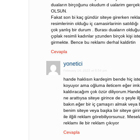
duaların birçoğunu okudum d ualarim gerçe
OLSUN.
Fakat son bi kaç gündür siteye girerken rekla
resimlerinin olduğu iç camasirlarinin satıldığ
çok yanlış bir durum . Burası duaların olduğu a
çıplak resimli kadınlar yzunden birçok kişi 
girmekte. Bence bu reklamı derhal kaldirtin
Cevapla
yonetici
February 14, 2022 at 6:54 pm
hande haklısın kardeşim bende hiç ist
koyuyor ama oğluma ileticem eğer imk
kaldıracağım çok özür diliyorum.Hande
ne arattıysa siteye girince de o şeyle il
bakın.eğer bir iç çamaşırı almak veya b
benim siteye veya başka bir siteye giri
ile ilğili reklam görebiliyorsunuz. Mese
reklamı ile bir reklam çıkıyor
Cevapla