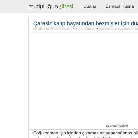
Dualar
Esmaül Hüsna
Çaresiz kalıp hayatından bezmişler için du
Mutluluğun Şifresi
>
Dualar
>
Sıkıntı duaları
>
Çaresiz kalıp hayatından be
sponsor reklam
Çoğu zaman işin içinden çıkamaz ne yapacağımızı bilm