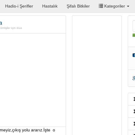
Hadis-i Şerifler
Hastalık
Şifalı Bitkiler
Kategoriler
a
zmişler için dua
eyiz,çıkış yolu ararız.İşte o