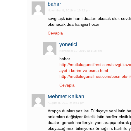
bahar
November 8, 2019 at 10:42 pm
sevgi aşk icin hanfi duaları okusak olur. sevd
okunacak dua hangisi hocan
Cevapla
yonetici
November 10, 2019 at 1:15 pm
bahar
http://mutlulugunsifresi.com/sevgi-ka
ayet-i-kerim-ve-esma.html
http://mutlulugunsifresi.com/besmele-i
Cevapla
Mehmet Kalkan
August 8, 2017 at 9:41 pm
Arapça duaları yazıları Türkçeye yani latin h
anlamları değişiyor üstelik latin harfler eksik 
duaları gerçek harfleriyle yani arapça olarak 
okuyacağımızı bilmiyoruz örneğin s harfi ile 