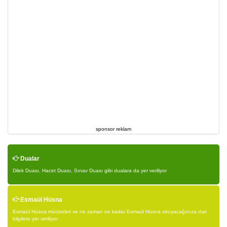
sponsor reklam
Dualar
Dilek Duası, Hacet Duası, Sınav Duası gibi dualara da yer veriliyor
Esmaül Hüsna
Esmaül Hüsna mücizeleri ve ne zaman ne kadar Esmaül Hüsna okuyacağınıza dair
bilgilere yer veriliyor