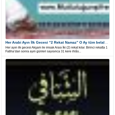
Her Arabi Ayın İlk Gecesi “2 Rekat Namaz” O Ay tüm belalardan kurtuluş
Her ayın ilk gecesi Akşam ile imsak Arası İki (2) rekat kılar. Birinci rekatta 1
Fatiha’dan sonra ayın günleri sayısınca 31 kere ihlâs...