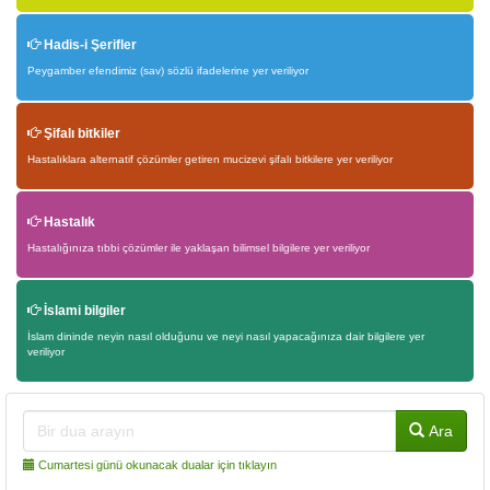
Hadis-i Şerifler
Peygamber efendimiz (sav) sözlü ifadelerine yer veriliyor
Şifalı bitkiler
Hastalıklara alternatif çözümler getiren mucizevi şifalı bitkilere yer veriliyor
Hastalık
Hastalığınıza tıbbi çözümler ile yaklaşan bilimsel bilgilere yer veriliyor
İslami bilgiler
İslam dininde neyin nasıl olduğunu ve neyi nasıl yapacağınıza dair bilgilere yer
veriliyor
Ara
Cumartesi günü okunacak dualar için tıklayın