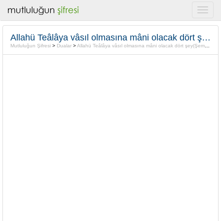
Allahü Teâlâya vâsıl olmasına mâni olacak dört şey(Şems-i Tebrîzî)
Mutluluğun Şifresi
>
Dualar
>
Allahü Teâlâya vâsıl olmasına mâni olacak dört şey(Şems-i Tebrîzî)