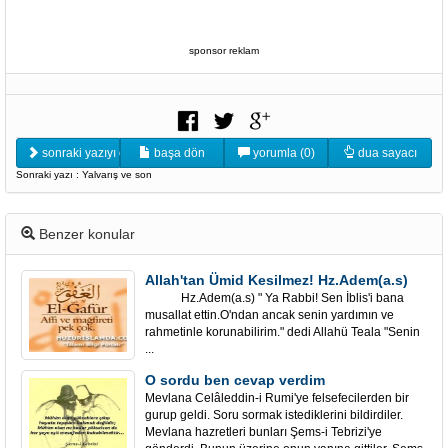
sponsor reklam
sonraki yazıyı oku
başa dön
yorumla (0)
dua sayacı
Sonraki yazı : Yalvarış ve son
Benzer konular
Allah'tan Ümid Kesilmez! Hz.Adem(a.s)
Hz.Adem(a.s) " Ya Rabbi! Sen İblis'i bana
musallat ettin.O'ndan ancak senin yardımın ve
rahmetinle korunabilirim." dedi Allahü Teala "Senin
...
O sordu ben cevap verdim
Mevlana Celâleddin-i Rumi'ye felsefecilerden bir
gurup geldi. Soru sormak istediklerini bildirdiler.
Mevlana hazretleri bunları Şems-i Tebrizi'ye