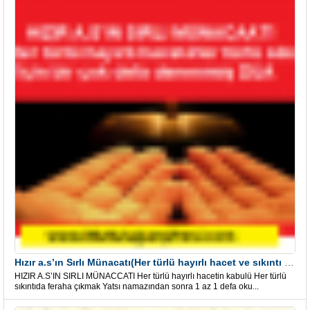
Hızır a.s’ın Sırlı Münacatı(Her türlü hayırlı hacet ve sıkıntı için)
HIZIR A.S’IN SIRLI MÜNACCATI Her türlü hayırlı hacetin kabulü Her türlü
sıkıntıda feraha çıkmak Yatsı namazından sonra 1 az 1 defa oku...