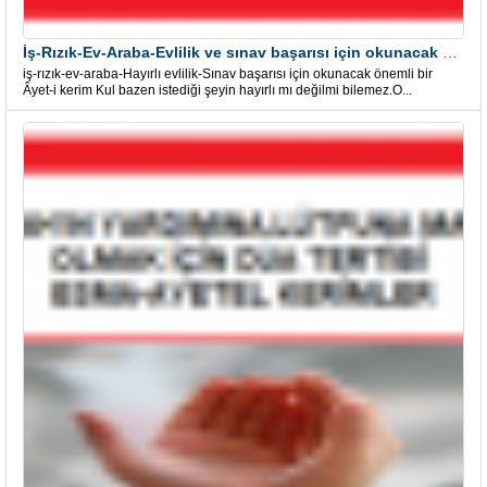
İş-Rızık-Ev-Araba-Evlilik ve sınav başarısı için okunacak Önemli bir Âyet
iş-rızık-ev-araba-Hayırlı evlilik-Sınav başarısı için okunacak önemli bir
Âyet-i kerim Kul bazen istediği şeyin hayırlı mı değilmi bilemez.O...