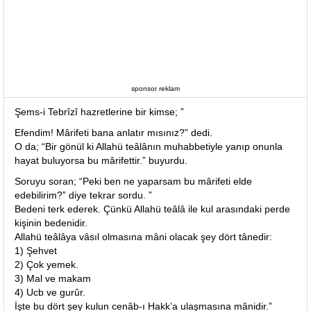
sponsor reklam
Şems-i Tebrîzî hazretlerine bir kimse; ”
Efendim! Mârifeti bana anlatır mısınız?” dedi.
O da; “Bir gönül ki Allahü teâlânın muhabbetiyle yanıp onunla
hayat buluyorsa bu mârifettir.” buyurdu.
Soruyu soran; “Peki ben ne yaparsam bu mârifeti elde
edebilirim?” diye tekrar sordu. ”
Bedeni terk ederek. Çünkü Allahü teâlâ ile kul arasındaki perde
kişinin bedenidir.
Allahü teâlâya vâsıl olmasına mâni olacak şey dört tânedir:
1) Şehvet
2) Çok yemek.
3) Mal ve makam
4) Ucb ve gurûr.
İşte bu dört şey kulun cenâb-ı Hakk’a ulaşmasına mânidir.”