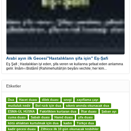
Arabi ayın ilk Gecesi”Hastalıkların şifa için” Eş-Şafi
Eş Şafi ; Hastalıkları iyi eden, şifa veren ve kullarına şefaat eden anlamına
gelir. İmâm-ı Bistâmî (Rahimehulláh)in beyânı vechile; her kim...
Etiketler
Dua
Hacet duası
dilek duası
sevgi
zayıflama çayı
mutluluk nedir
Bol rızık için dua
sıkıntı anında okunacak dua
ESMA-ÜL HÜSNA
Fakirlikten kurtaran dua
İftar duası
Şaban ayı
cuma duası
Sabah duası
Hamd duası
şifa duası
kötü ahlaktan kurtulmak için dua
kadın
Türkçe dua
kadir gecesi duası
Zilhicce ilk 10 gün okunacak tesbihler