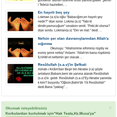
gönderdi. Bunun üzerine onun yanına gittiler. Şems-
i Tebrizi hazretleri, ...
En hayırlı beş şey
Lokman (a.s)'a oğlu "Babacığım,en hayırlı şey
nedir?" diye sorar. Lokma (a.s) "Tabi ki
dindir,yavrucuğum" cevabını verdi. "Peki,iki olursa?
diye sordu. Lokman(a.s) "Din ve mal." dedi. ...
Nefsin şer olan davranışlarından Allah'a
sığınma
Okunuşu: "Allahümme elhimniy rüşdiy ve
eızniy şerre nefsiy" Anlamı: "Allah'ım bana rüşdümü
İLHAM et nefsimin şer olacak ...
Resûlullah (s.a.v)'in Şefkati
Ashab-ı Kirâm'dan Beşir bin Akrabe (r.a) şöyle
anlatıyor;Babam,beni de yanına alarak Resûlullah
(s.a.v)'e geldi. Resûlullah (s.a.v)"Ey Akrabe yanında
k kim? buyurdu."Oğlum,Bahir'dir Yâ Resûlullah"
dedi.Bana "yaklaş" ...
×
Okumak isteyebilirsiniz
Korkulardan kurtulmak için"Hak Teala,Hz.Musa'ya"