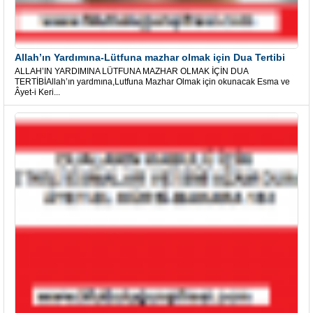
Allah’ın Yardımına-Lütfuna mazhar olmak için Dua Tertibi
ALLAH’IN YARDIMINA LÜTFUNA MAZHAR OLMAK İÇİN DUA
TERTİBİAllah’ın yardmına,Lutfuna Mazhar Olmak için okunacak Esma ve
Âyet-i Keri...