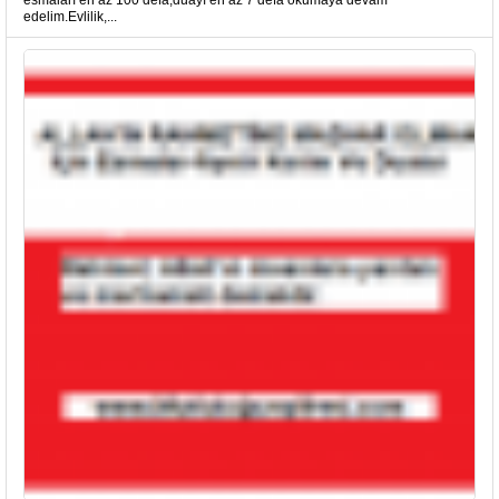
esmaları en az 100 defa,duayı en az 7 defa okumaya devam
edelim.Evlilik,...