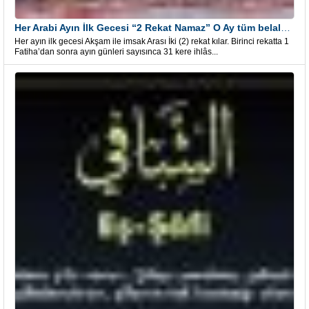
Her Arabi Ayın İlk Gecesi “2 Rekat Namaz” O Ay tüm belalardan kurtuluş
Her ayın ilk gecesi Akşam ile imsak Arası İki (2) rekat kılar. Birinci rekatta 1
Fatiha’dan sonra ayın günleri sayısınca 31 kere ihlâs...