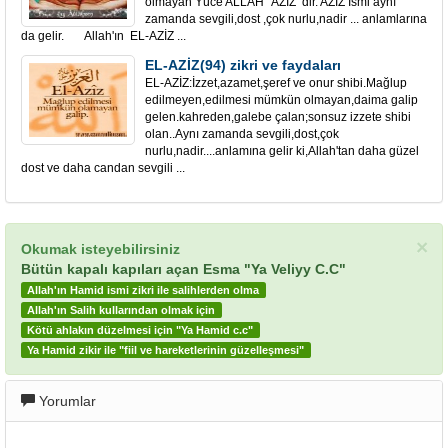
olmayan Yüce ALLAH" AZİZ'"dir. AZİZ İsmi aynı
zamanda sevgili,dost ,çok nurlu,nadir ... anlamlarına
da gelir. Allah'ın EL-AZİZ ...
EL-AZİZ(94) zikri ve faydaları
EL-AZİZ:İzzet,azamet,şeref ve onur shibi.Mağlup
edilmeyen,edilmesi mümkün olmayan,daima galip
gelen.kahreden,galebe çalan;sonsuz izzete shibi
olan..Aynı zamanda sevgili,dost,çok
nurlu,nadir....anlamına gelir ki,Allah'tan daha güzel
dost ve daha candan sevgili ...
×
Okumak isteyebilirsiniz
Bütün kapalı kapıları açan Esma "Ya Veliyy C.C"
Allah'ın Hamid ismi zikri ile salihlerden olma
Allah'ın Salih kullarından olmak için
Kötü ahlakın düzelmesi için "Ya Hamid c.c"
Ya Hamid zikir ile "fiil ve hareketlerinin güzelleşmesi"
Yorumlar