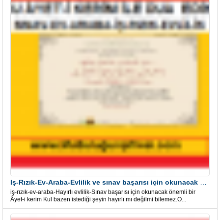
İş-Rızık-Ev-Araba-Evlilik ve sınav başarısı için okunacak Önemli bir Âyet
iş-rızık-ev-araba-Hayırlı evlilik-Sınav başarısı için okunacak önemli bir
Âyet-i kerim Kul bazen istediği şeyin hayırlı mı değilmi bilemez.O...