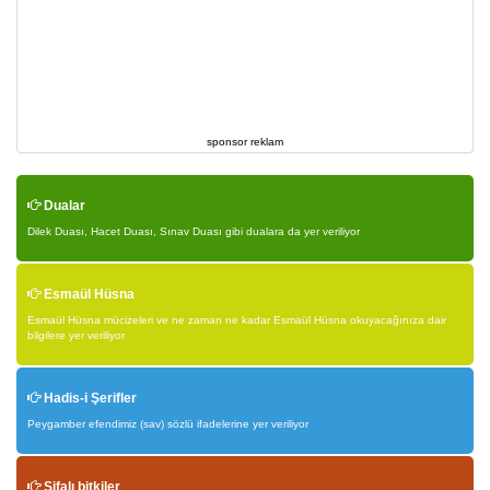
sponsor reklam
Dualar
Dilek Duası, Hacet Duası, Sınav Duası gibi dualara da yer veriliyor
Esmaül Hüsna
Esmaül Hüsna mücizeleri ve ne zaman ne kadar Esmaül Hüsna okuyacağınıza dair
bilgilere yer veriliyor
Hadis-i Şerifler
Peygamber efendimiz (sav) sözlü ifadelerine yer veriliyor
Şifalı bitkiler