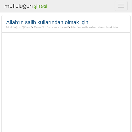
Allah’ın salih kullarından olmak için
Mutluluğun Şifresi
>
Esmaül hüsna mucizeleri
>
Allah’ın salih kullarından olmak için