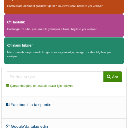
Hastalıklara alternatif çözümler getiren mucizevi şifalı bitkilere yer veriliyor
Hastalık
Hastalığınıza tıbbi çözümler ile yaklaşan bilimsel bilgilere yer veriliyor
İslami bilgiler
İslam dininde neyin nasıl olduğunu ve neyi nasıl yapacağınıza dair bilgilere yer
veriliyor
Ara
Çarşamba günü okunacak dualar için tıklayın
Facebook'ta takip edin
Google'da takip edin