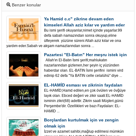
Benzer konular
Ya Hamid c.c" zikrine devam eden
kimseleri Allah aziz kılar ve yardım eder
Bu ismi şerifi okuyanlar,nimet içinde yaşarlar.99
defa sabah namazından sonra okuyup,eline
üfleyerek yüzüne süreni Allah aziz kılar ve ona
yardım eder.Sabah ve akşam namazlarından sonra ...
Pazartesi "El-Batın" Her meşru istek için
Allah'ın El-Batın İsmi şerifi;mahlukatın
nazarlarından gizlenen,her şeyin iç yüzünden
haberdar olan. EL-BATIN İsmi şerifini ismini vird
edinip 62 defa "Ya BATIN celle celalühü" diye ...
EL-HAMİD esması ve zikrinin faydaları
EL-HAMİD;Hamd edilen,en çok övülen ve övğüye
layık olan. Ebced değeri ve zikir saati:EL-HAMİD
isminin zikri(68) adettir. Zikrin saati Müşteri,günü
Perşembe'dir. Özellikleri ve bazı Faydaları: EL-
HAMİD ...
Borçlardan kurtulmak için ve zengin
olmak için
İzzet ve azamet sahibi,mağlup edilmesi mümkün