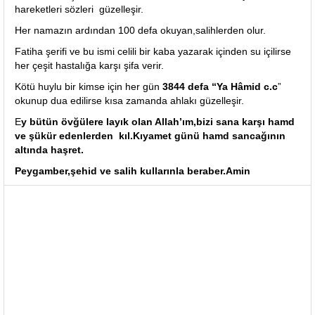
hareketleri sözleri güzelleşir.
Her namazın ardından 100 defa okuyan,salihlerden olur.
Fatiha şerifi ve bu ismi celili bir kaba yazarak içinden su içilirse
her çeşit hastalığa karşı şifa verir.
Kötü huylu bir kimse için her gün
3844 defa “Ya Hâmid c.c
”
okunup dua edilirse kısa zamanda ahlakı güzelleşir.
E
y bütün övğülere layık olan Allah’ım,bizi sana karşı hamd
ve şükür edenlerden kıl.Kıyamet günü hamd sancağının
altında haşret.
Peygamber,şehid ve salih kullarınla beraber.Amin