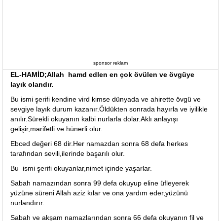
sponsor reklam
EL-HAMİD;Allah hamd edlen en çok övülen ve övgüye
layık olandır.
Bu ismi şerifi kendine vird kimse dünyada ve ahirette övgü ve
sevgiye layık durum kazanır.Öldükten sonrada hayırla ve iyilikle
anılır.Sürekli okuyanın kalbi nurlarla dolar.Aklı anlayışı
gelişir,marifetli ve hünerli olur.
Ebced değeri 68 dir.Her namazdan sonra 68 defa herkes
tarafından sevili,ilerinde başarılı olur.
Bu ismi şerifi okuyanlar,nimet içinde yaşarlar.
Sabah namazından sonra 99 defa okuyup eline üfleyerek
yüzüne süreni Allah aziz kılar ve ona yardım eder,yüzünü
nurlandırır.
Sabah ve akşam namazlarından sonra 66 defa okuyanın fil ve