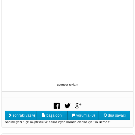
sponsor reklam
sonraki yazıyı oku
başa dön
yorumla (0)
dua sayacı
Sonraki yazı : İçki müptelası ve daima isyan halinde olanlar için "Ya Berr c.c"