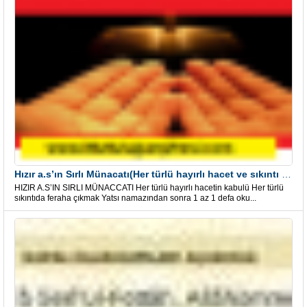
Hızır a.s’ın Sırlı Münacatı(Her türlü hayırlı hacet ve sıkıntı için)
HIZIR A.S’IN SIRLI MÜNACCATI Her türlü hayırlı hacetin kabulü Her türlü
sıkıntıda feraha çıkmak Yatsı namazından sonra 1 az 1 defa oku...