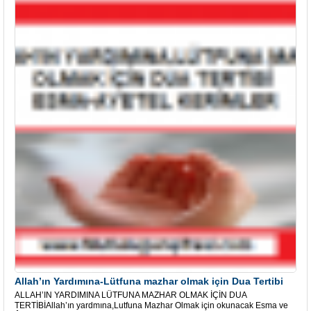
Allah’ın Yardımına-Lütfuna mazhar olmak için Dua Tertibi
ALLAH’IN YARDIMINA LÜTFUNA MAZHAR OLMAK İÇİN DUA
TERTİBİAllah’ın yardmına,Lutfuna Mazhar Olmak için okunacak Esma ve