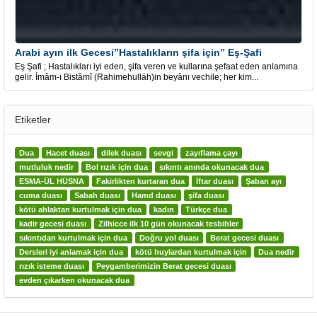
Arabi ayın ilk Gecesi”Hastalıkların şifa için” Eş-Şafi
Eş Şafi ; Hastalıkları iyi eden, şifa veren ve kullarına şefaat eden anlamına
gelir. İmâm-ı Bistâmî (Rahimehulláh)in beyânı vechile; her kim...
Etiketler
Dua
Hacet duası
dilek duası
sevgi
zayıflama çayı
mutluluk nedir
Bol rızık için dua
sıkıntı anında okunacak dua
ESMA-ÜL HÜSNA
Fakirlikten kurtaran dua
İftar duası
Şaban ayı
cuma duası
Sabah duası
Hamd duası
şifa duası
kötü ahlaktan kurtulmak için dua
kadın
Türkçe dua
kadir gecesi duası
Zilhicce ilk 10 gün okunacak tesbihler
sıkıntıdan kurtulmak için dua
Doğru yol duası
Berat gecesi duası
Dersleri iyi anlamak için dua
kötü huylardan kurtulmak için
Dua nedir
rızık isteme duası
Peygamberimizin Berat gecesi duası
evden çıkarken okunacak dua