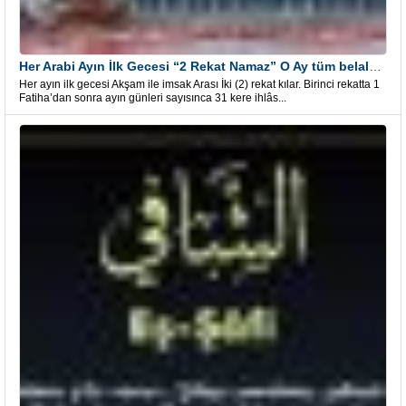
Her Arabi Ayın İlk Gecesi “2 Rekat Namaz” O Ay tüm belalardan kurtuluş
Her ayın ilk gecesi Akşam ile imsak Arası İki (2) rekat kılar. Birinci rekatta 1
Fatiha’dan sonra ayın günleri sayısınca 31 kere ihlâs...