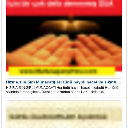
Hızır a.s’ın Sırlı Münacatı(Her türlü hayırlı hacet ve sıkıntı için)
HIZIR A.S’IN SIRLI MÜNACCATI Her türlü hayırlı hacetin kabulü Her türlü
sıkıntıda feraha çıkmak Yatsı namazından sonra 1 az 1 defa oku...