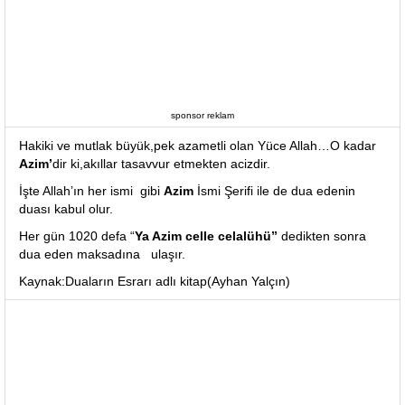
sponsor reklam
Hakiki ve mutlak büyük,pek azametli olan Yüce Allah…O kadar
Azim’
dir ki,akıllar tasavvur etmekten acizdir.
İşte Allah’ın her ismi gibi
Azim
İsmi Şerifi ile de dua edenin
duası kabul olur.
Her gün 1020 defa “
Ya Azim celle celalühü”
dedikten sonra
dua eden maksadına ulaşır.
Kaynak:Duaların Esrarı adlı kitap(Ayhan Yalçın)