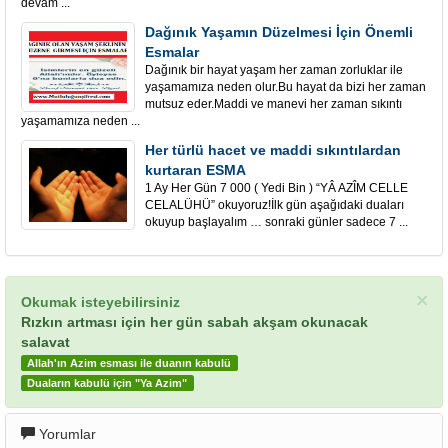
devam ...
Dağınık Yaşamın Düzelmesi İçin Önemli
Esmalar
Dağınık bir hayat yaşam her zaman zorluklar ile
yaşamamıza neden olur.Bu hayat da bizi her zaman
mutsuz eder.Maddi ve manevi her zaman sıkıntı
yaşamamıza neden ...
Her türlü hacet ve maddi sıkıntılardan
kurtaran ESMA
1 Ay Her Gün 7 000 ( Yedi Bin ) “YÂ AZÎM CELLE
CELALÜHÜ” okuyoruz!İlk gün aşağıdaki duaları
okuyup başlayalım … sonraki günler sadece 7 ...
×
Okumak isteyebilirsiniz
Rızkın artması için her gün sabah akşam okunacak
salavat
Allah'ın Azim esması ile duanın kabulü
Duaların kabulü için "Ya Azim"
Yorumlar