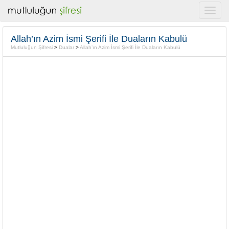
Allah’ın Azim İsmi Şerifi İle Duaların Kabulü
Mutluluğun Şifresi
>
Dualar
>
Allah’ın Azim İsmi Şerifi İle Duaların Kabulü