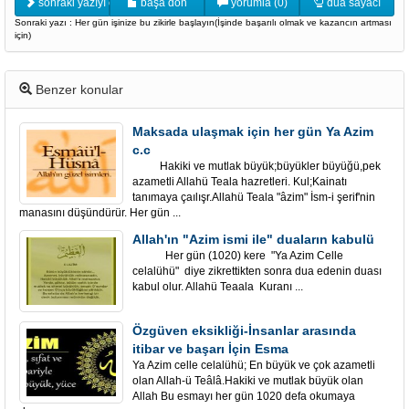
sonraki yazıyı oku
başa dön
yorumla (0)
dua sayacı
Sonraki yazı : Her gün işinize bu zikirle başlayın(İşinde başarılı olmak ve kazancın artması
için)
Benzer konular
Maksada ulaşmak için her gün Ya Azim
c.c
Hakiki ve mutlak büyük;büyükler büyüğü,pek
azametli Allahü Teala hazretleri. Kul;Kainatı
tanımaya çaılışr.Allahü Teala "âzim" İsm-i şerif'nin
manasını düşündürür. Her gün ...
Allah'ın "Azim ismi ile" duaların kabulü
Her gün (1020) kere "Ya Azim Celle
celalühü" diye zikrettikten sonra dua edenin duası
kabul olur. Allahü Teaala Kuranı ...
Özgüven eksikliği-İnsanlar arasında
itibar ve başarı İçin Esma
Ya Azim celle celalühü; En büyük ve çok azametli
olan Allah-ü Teâlâ.Hakiki ve mutlak büyük olan
Allah Bu esmayı her gün 1020 defa okumaya