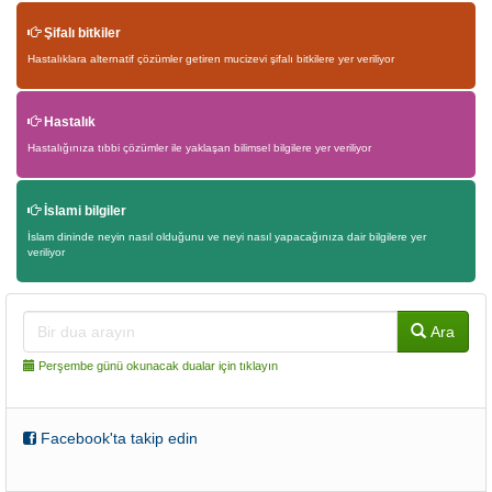
Şifalı bitkiler
Hastalıklara alternatif çözümler getiren mucizevi şifalı bitkilere yer veriliyor
Hastalık
Hastalığınıza tıbbi çözümler ile yaklaşan bilimsel bilgilere yer veriliyor
İslami bilgiler
İslam dininde neyin nasıl olduğunu ve neyi nasıl yapacağınıza dair bilgilere yer
veriliyor
Ara
Perşembe günü okunacak dualar için tıklayın
Facebook'ta takip edin