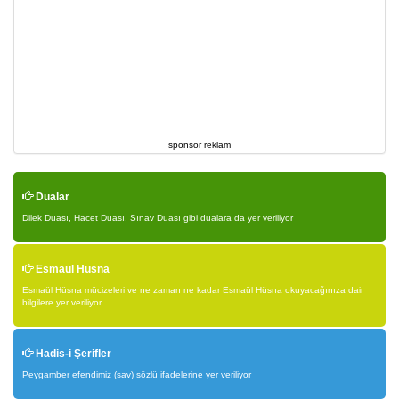
sponsor reklam
Dualar
Dilek Duası, Hacet Duası, Sınav Duası gibi dualara da yer veriliyor
Esmaül Hüsna
Esmaül Hüsna mücizeleri ve ne zaman ne kadar Esmaül Hüsna okuyacağınıza dair
bilgilere yer veriliyor
Hadis-i Şerifler
Peygamber efendimiz (sav) sözlü ifadelerine yer veriliyor