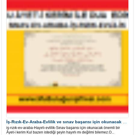
İş-Rızık-Ev-Araba-Evlilik ve sınav başarısı için okunacak Önemli bir Âyet
iş-rızık-ev-araba-Hayırlı evlilik-Sınav başarısı için okunacak önemli bir
Âyet-i kerim Kul bazen istediği şeyin hayırlı mı değilmi bilemez.O...