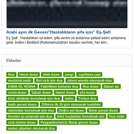
Arabi ayın ilk Gecesi”Hastalıkların şifa için” Eş-Şafi
Eş Şafi ; Hastalıkları iyi eden, şifa veren ve kullarına şefaat eden anlamına
gelir. İmâm-ı Bistâmî (Rahimehulláh)in beyânı vechile; her kim...
Etiketler
Dua
Hacet duası
dilek duası
sevgi
zayıflama çayı
mutluluk nedir
Bol rızık için dua
sıkıntı anında okunacak dua
ESMA-ÜL HÜSNA
Fakirlikten kurtaran dua
İftar duası
Şaban ayı
cuma duası
Sabah duası
Hamd duası
şifa duası
kötü ahlaktan kurtulmak için dua
kadın
Türkçe dua
kadir gecesi duası
Zilhicce ilk 10 gün okunacak tesbihler
sıkıntıdan kurtulmak için dua
Doğru yol duası
Berat gecesi duası
Dersleri iyi anlamak için dua
kötü huylardan kurtulmak için
Dua nedir
rızık isteme duası
Peygamberimizin Berat gecesi duası
evden çıkarken okunacak dua