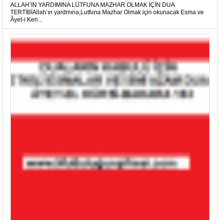
ALLAH’IN YARDIMINA LÜTFUNA MAZHAR OLMAK İÇİN DUA
TERTİBİAllah’ın yardmına,Lutfuna Mazhar Olmak için okunacak Esma ve
Âyet-i Keri...