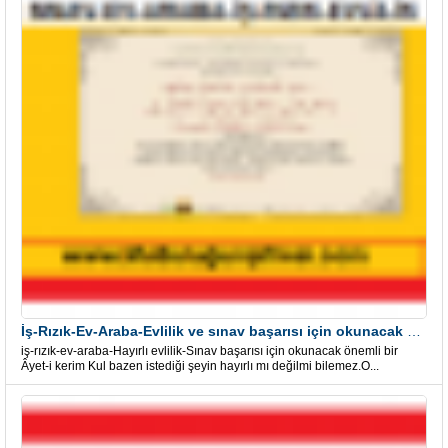
İş-Rızık-Ev-Araba-Evlilik ve sınav başarısı için okunacak Önemli bir Âyet
iş-rızık-ev-araba-Hayırlı evlilik-Sınav başarısı için okunacak önemli bir
Âyet-i kerim Kul bazen istediği şeyin hayırlı mı değilmi bilemez.O...