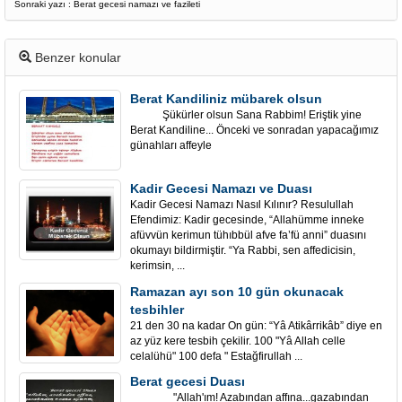
Sonraki yazı : Berat gecesi namazı ve fazileti
Benzer konular
Berat Kandiliniz mübarek olsun
Şükürler olsun Sana Rabbim! Eriştik yine
Berat Kandiline... Önceki ve sonradan yapacağımız
günahları affeyle
Kadir Gecesi Namazı ve Duası
Kadir Gecesi Namazı Nasıl Kılınır? Resulullah
Efendimiz: Kadir gecesinde, “Allahümme inneke
afüvvün kerimun tühıbbül afve fa’fü anni” duasını
okumayı bildirmiştir. “Ya Rabbi, sen affedicisin,
kerimsin, ...
Ramazan ayı son 10 gün okunacak
tesbihler
21 den 30 na kadar On gün: “Yâ Atikârrikâb” diye en
az yüz kere tesbih çekilir. 100 "Yâ Allah celle
celalühü" 100 defa " Estağfirullah ...
Berat gecesi Duası
"Allah'ım! Azabından affına...gazabından