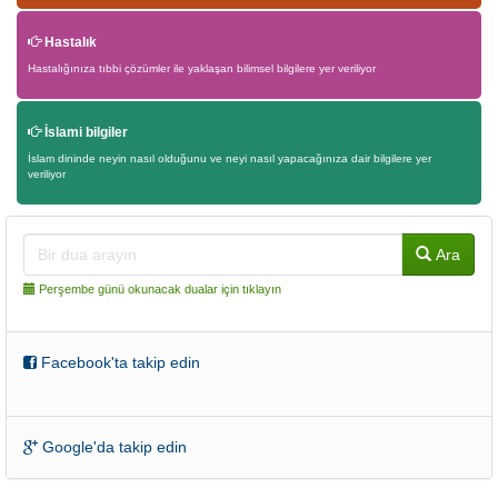
Hastalık
Hastalığınıza tıbbi çözümler ile yaklaşan bilimsel bilgilere yer veriliyor
İslami bilgiler
İslam dininde neyin nasıl olduğunu ve neyi nasıl yapacağınıza dair bilgilere yer
veriliyor
Ara
Perşembe günü okunacak dualar için tıklayın
Facebook'ta takip edin
Google'da takip edin