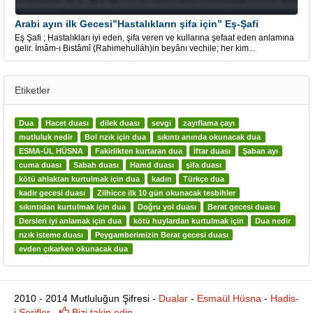
Arabi ayın ilk Gecesi”Hastalıkların şifa için” Eş-Şafi
Eş Şafi ; Hastalıkları iyi eden, şifa veren ve kullarına şefaat eden anlamına
gelir. İmâm-ı Bistâmî (Rahimehulláh)in beyânı vechile; her kim...
Etiketler
Dua
Hacet duası
dilek duası
sevgi
zayıflama çayı
mutluluk nedir
Bol rızık için dua
sıkıntı anında okunacak dua
ESMA-ÜL HÜSNA
Fakirlikten kurtaran dua
İftar duası
Şaban ayı
cuma duası
Sabah duası
Hamd duası
şifa duası
kötü ahlaktan kurtulmak için dua
kadın
Türkçe dua
kadir gecesi duası
Zilhicce ilk 10 gün okunacak tesbihler
sıkıntıdan kurtulmak için dua
Doğru yol duası
Berat gecesi duası
Dersleri iyi anlamak için dua
kötü huylardan kurtulmak için
Dua nedir
rızık isteme duası
Peygamberimizin Berat gecesi duası
evden çıkarken okunacak dua
2010 - 2014 Mutluluğun Şifresi -
Dualar
-
Esmaül Hüsna
-
Hadis-
i Şerifler
-
Bizi takip edin