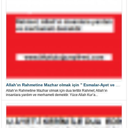
Allah’ın Rahmetine Mazhar olmak için ” Esmalar-Ayet ve Dualar”
Allah’ın Rahmetine Mazhar olmak için dua tertibi Rahmet; Allah’ın
insanlara yardım ve merhameti demektir. Yüce Allah Kur’a...