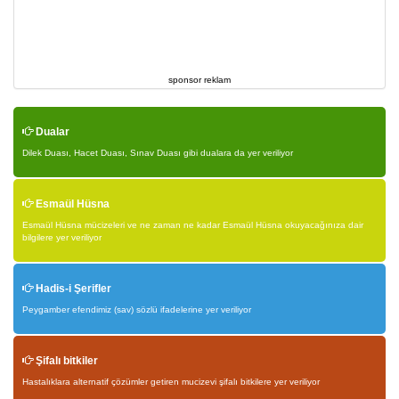
sponsor reklam
Dualar
Dilek Duası, Hacet Duası, Sınav Duası gibi dualara da yer veriliyor
Esmaül Hüsna
Esmaül Hüsna mücizeleri ve ne zaman ne kadar Esmaül Hüsna okuyacağınıza dair
bilgilere yer veriliyor
Hadis-i Şerifler
Peygamber efendimiz (sav) sözlü ifadelerine yer veriliyor
Şifalı bitkiler
Hastalıklara alternatif çözümler getiren mucizevi şifalı bitkilere yer veriliyor