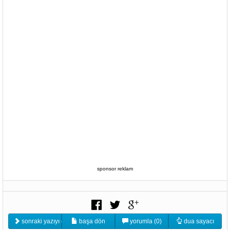
sponsor reklam
sonraki yazıyı oku
başa dön
yorumla (0)
dua sayacı