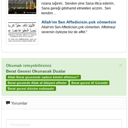
rızana sığırım.. Senden yine Sana iltica ederim..
Sana gereği gibihamd etmekten acizim.. Sen
kendini ...
Allah'ım Sen Affedicisin.çok cömertsin
Allah'ım Sen Affedicisin,çok cömertsin. Affetmeyi
seversin öyleyse biz de affet."
×
Okumak isteyebilirsiniz
Berat Gecesi Okunacak Dualar
Allah Berat gecesinde sadece kimleri affetmez?
Berat geceinde Allah af dileyeni affeder
Berat gecesi Af Geceidir
Berat gecesi dönüm noktasıdır
Yorumlar