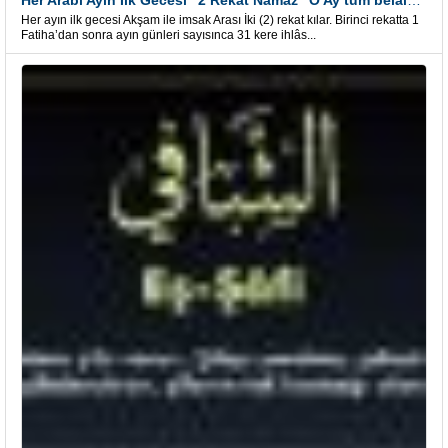
Her Arabi Ayın İlk Gecesi “2 Rekat Namaz” O Ay tüm belalardan kurtuluş
Her ayın ilk gecesi Akşam ile imsak Arası İki (2) rekat kılar. Birinci rekatta 1
Fatiha’dan sonra ayın günleri sayısınca 31 kere ihlâs...