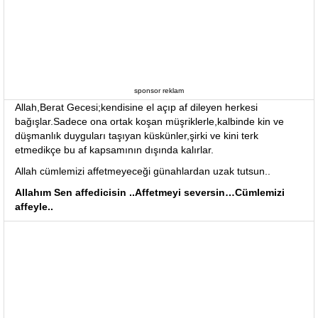
sponsor reklam
Allah,Berat Gecesi;kendisine el açıp af dileyen herkesi
bağışlar.Sadece ona ortak koşan müşriklerle,kalbinde kin ve
düşmanlık duyguları taşıyan küskünler,şirki ve kini terk
etmedikçe bu af kapsamının dışında kalırlar.
Allah cümlemizi affetmeyeceği günahlardan uzak tutsun..
Allahım Sen affedicisin ..Affetmeyi seversin…Cümlemizi
affeyle..