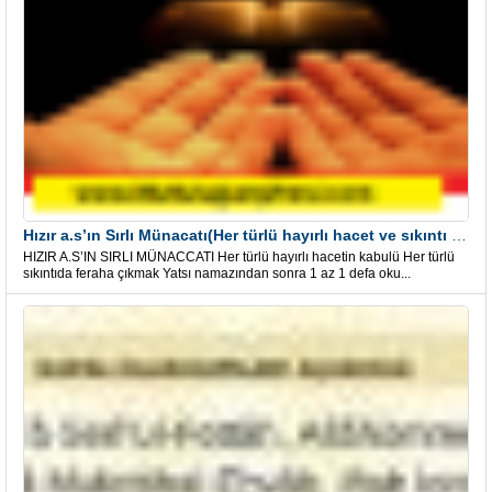
Hızır a.s’ın Sırlı Münacatı(Her türlü hayırlı hacet ve sıkıntı için)
HIZIR A.S’IN SIRLI MÜNACCATI Her türlü hayırlı hacetin kabulü Her türlü
sıkıntıda feraha çıkmak Yatsı namazından sonra 1 az 1 defa oku...