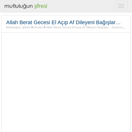
Allah Berat Gecesi El Açıp Af Dileyeni Bağışlar…Sadece kimleri bağışlamaz?
Mutluluğun Şifresi
>
Dualar
>
Allah Berat Gecesi El Açıp Af Dileyeni Bağışlar…Sadece kimleri bağışlamaz?