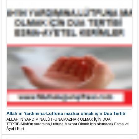
Allah’ın Yardımına-Lütfuna mazhar olmak için Dua Tertibi
ALLAH’IN YARDIMINA LÜTFUNA MAZHAR OLMAK İÇİN DUA
TERTİBİAllah’ın yardmına,Lutfuna Mazhar Olmak için okunacak Esma ve
Âyet-i Keri...