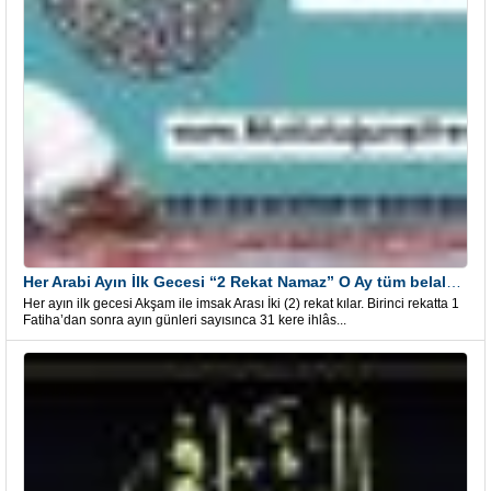
Her Arabi Ayın İlk Gecesi “2 Rekat Namaz” O Ay tüm belalardan kurtuluş
Her ayın ilk gecesi Akşam ile imsak Arası İki (2) rekat kılar. Birinci rekatta 1
Fatiha’dan sonra ayın günleri sayısınca 31 kere ihlâs...