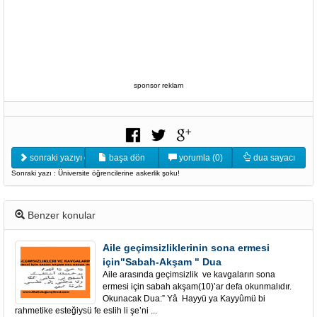
sponsor reklam
sonraki yazıyı oku
başa dön
yorumla (0)
dua sayacı
Sonraki yazı : Üniversite öğrencilerine askerlik şoku!
Benzer konular
Aile geçimsizliklerinin sona ermesi
için"Sabah-Akşam " Dua
Aile arasında geçimsizlik ve kavgaların sona
ermesi için sabah akşam(10)’ar defa okunmalıdır.
Okunacak Dua:” Yâ Hayyü ya Kayyûmü bi
rahmetike esteğiysü fe eslih li şe’ni ...