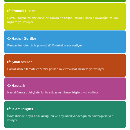
Esmaül Hüsna
Esmaül Hüsna mücizeleri ve ne zaman ne kadar Esmaül Hüsna okuyacağınıza dair
bilgilere yer veriliyor
Hadis-i Şerifler
Peygamber efendimiz (sav) sözlü ifadelerine yer veriliyor
Şifalı bitkiler
Hastalıklara alternatif çözümler getiren mucizevi şifalı bitkilere yer veriliyor
Hastalık
Hastalığınıza tıbbi çözümler ile yaklaşan bilimsel bilgilere yer veriliyor
İslami bilgiler
İslam dininde neyin nasıl olduğunu ve neyi nasıl yapacağınıza dair bilgilere yer
veriliyor