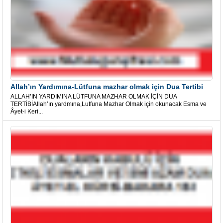
Allah’ın Yardımına-Lütfuna mazhar olmak için Dua Tertibi
ALLAH’IN YARDIMINA LÜTFUNA MAZHAR OLMAK İÇİN DUA
TERTİBİAllah’ın yardmına,Lutfuna Mazhar Olmak için okunacak Esma ve
Âyet-i Keri...