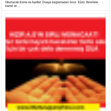
Okunacak Esma ve Ayetler. Duaya başlamadan önce Eûzü Besmele
hamd ve ...