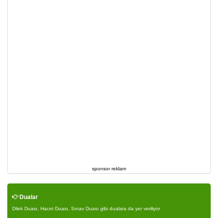
sponsor reklam
Dualar
Dilek Duası, Hacet Duası, Sınav Duası gibi dualara da yer veriliyor