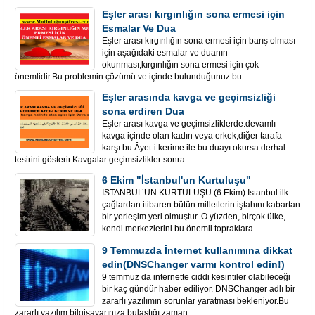
Eşler arası kırgınlığın sona ermesi için
Esmalar Ve Dua
Eşler arası kırgınlığın sona ermesi için barış olması
için aşağıdaki esmalar ve duanın
okunması,kırgınlığın sona ermesi için çok
önemlidir.Bu problemin çözümü ve içinde bulunduğunuz bu ...
Eşler arasında kavga ve geçimsizliği
sona erdiren Dua
Eşler arası kavga ve geçimsizliklerde.devamlı
kavga içinde olan kadın veya erkek,diğer tarafa
karşı bu Âyet-i kerime ile bu duayı okursa derhal
tesirini gösterir.Kavgalar geçimsizlikler sonra ...
6 Ekim "İstanbul'un Kurtuluşu"
İSTANBUL’UN KURTULUŞU (6 Ekim) İstanbul ilk
çağlardan itibaren bütün milletlerin iştahını kabartan
bir yerleşim yeri olmuştur. O yüzden, birçok ülke,
kendi merkezlerini bu önemli topraklara ...
9 Temmuzda İnternet kullanımına dikkat
edin(DNSChanger varmı kontrol edin!)
9 temmuz da internette ciddi kesintiler olabileceği
bir kaç gündür haber ediliyor. DNSChanger adlı bir
zararlı yazılımın sorunlar yaratması bekleniyor.Bu
zararlı yazılım bilgisayarınıza bulaştığı zaman ...