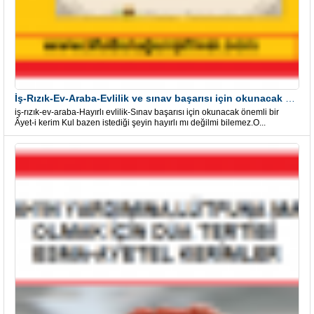
İş-Rızık-Ev-Araba-Evlilik ve sınav başarısı için okunacak Önemli bir Âyet
iş-rızık-ev-araba-Hayırlı evlilik-Sınav başarısı için okunacak önemli bir
Âyet-i kerim Kul bazen istediği şeyin hayırlı mı değilmi bilemez.O...