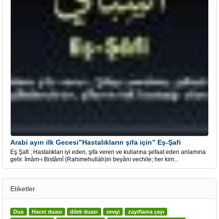
Arabi ayın ilk Gecesi”Hastalıkların şifa için” Eş-Şafi
Eş Şafi ; Hastalıkları iyi eden, şifa veren ve kullarına şefaat eden anlamına
gelir. İmâm-ı Bistâmî (Rahimehulláh)in beyânı vechile; her kim...
Etiketler
Dua
Hacet duası
dilek duası
sevgi
zayıflama çayı